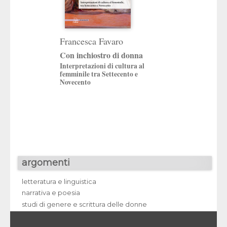
Francesca Favaro
Con forza e intel
Con inchiostro di donna
Aida Ribero (1935
Interpretazioni di cultura al
a cura di
femminile tra Settecento e
Daniela Finocchi
,
Mi
Novecento
Marocco
argomenti
letteratura e linguistica
narrativa e poesia
studi di genere e scrittura delle donne