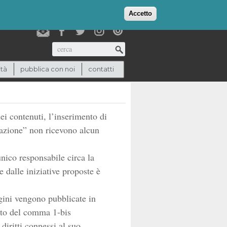
login
checkout
(0)
Accetto
Cerca
ità
pubblica con noi
contatti
ei contenuti, l’inserimento di
edazione” non ricevono alcun
nico responsabile circa la
e dalle iniziative proposte è
gini vengono pubblicate in
etto del comma 1-bis
 diritti connessi al suo