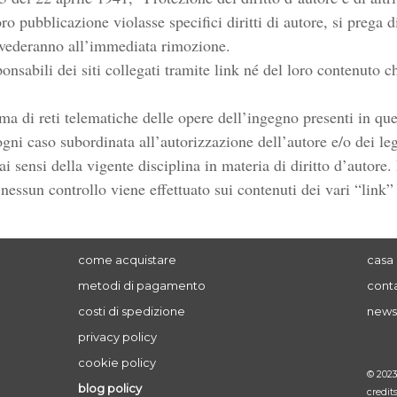
oro pubblicazione violasse specifici diritti di autore, si prega 
vvederanno all’immediata rimozione.
onsabili dei siti collegati tramite link né del loro contenuto 
ma di reti telematiche delle opere dell’ingegno presenti in ques
i caso subordinata all’autorizzazione dell’autore e/o dei legitt
i sensi della vigente disciplina in materia di diritto d’autore. 
o, nessun controllo viene effettuato sui contenuti dei vari “link”
come acquistare
casa 
metodi di pagamento
conta
costi di spedizione
news
privacy policy
cookie policy
© 202
blog policy
credit