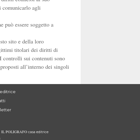
di comunicarlo agli
che può essere soggetto a
to sito e della loro
imi titolari dei diritti di
I controlli sui contenuti sono
 proposti all’interno dei singoli
editrice
tti
letter
IL POLIGRAFO
3
casa editrice
s