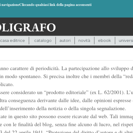
di navigazioneCliccando qualsiasi link della pagina acconsenti
casa editrice
catalogo
autori
novità
ebook
univers
no carattere di periodicità. La partecipazione allo sviluppo d
ne in modo spontaneo. Si precisa inoltre che i membri della “r
licato.
ssere considerato un “prodotto editoriale” (ex L. 62/2001). L’u
altra conseguenza derivante dalle idee, dalle opinioni espresse 
 dell’inserimento della notizia o della singola segnalazione.
tate in questo sito possono essere ricavate dal web. Tali imma
con le finalità del blog, senza fine alcuno di lucro, nel risp
33 del 22 aprile 1941,
“Protezione del diritto d’autore e di altri