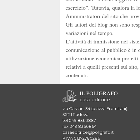
esercizio”
. Tuttavia, qualora la l
Amministratori del sito che pro
Gli autori del blog non sono resp
variazioni nel tempo.
L’attività di immissione nel siste
comunicazione al pubblico è in ogn
utilizzazione economica protetti a
relativi a quelli presenti sul sit
contenuti.
IL POLIGRAFO
casa editrice
via Cassan, 34 (piazza Eremitani)
35121 Padova
tel 049 8360887
fax 049 8360864
casaeditrice@poligrafo.it
P.IVA 01372780286