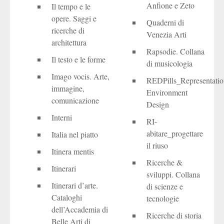
Anfione e Zeto
Il tempo e le
opere. Saggi e
Quaderni di
ricerche di
Venezia Arti
architettura
Rapsodie. Collana
Il testo e le forme
di musicologia
Imago vocis. Arte,
REDPills_Representati
immagine,
Environment
comunicazione
Design
Interni
RI-
abitare_progettare
Italia nel piatto
il riuso
Itinera mentis
Ricerche &
Itinerari
sviluppi. Collana
Itinerari d’arte.
di scienze e
Cataloghi
tecnologie
dell’Accademia di
Ricerche di storia
Belle Arti di