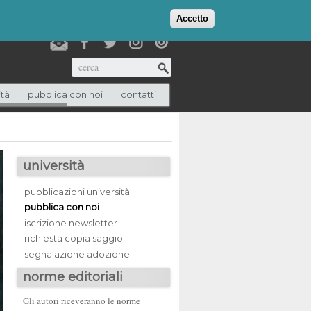
login
checkout
(0)
Accetto
Cerca
ità
pubblica con noi
contatti
università
pubblicazioni università
pubblica con noi
iscrizione newsletter
richiesta copia saggio
segnalazione adozione
norme editoriali
Gli autori riceveranno le norme