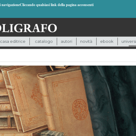
di navigazioneCliccando qualsiasi link della pagina acconsenti
casa editrice
catalogo
autori
novità
ebook
univers