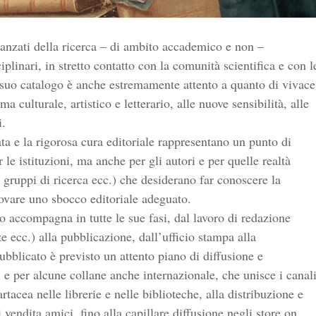
 avanzati della ricerca – di ambito accademico e non –
iplinari, in stretto contatto con la comunità scientifica e con l
 Il suo catalogo è anche estremamente attento a quanto di vivace
 culturale, artistico e letterario, alle nuove sensibilità, alle
i.
ta e la rigorosa cura editoriale rappresentano un punto di
r le istituzioni, ma anche per gli autori e per quelle realtà
 gruppi di ricerca ecc.) che desiderano far conoscere la
rovare uno sbocco editoriale adeguato.
lo accompagna in tutte le sue fasi, dal lavoro di redazione
e ecc.) alla pubblicazione, dall’ufficio stampa alla
bblicato è previsto un attento piano di diffusione e
e per alcune collane anche internazionale, che unisce i canal
artacea nelle librerie e nelle biblioteche, alla distribuzione e
vendita amici, fino alla capillare diffusione negli store on