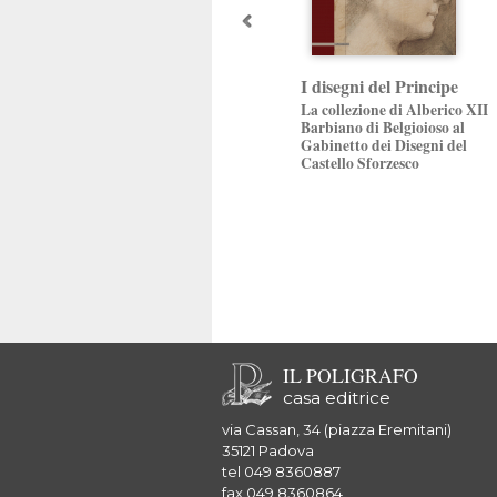
I disegni del Principe
La collezione di Alberico XII
Barbiano di Belgioioso al
Gabinetto dei Disegni del
Castello Sforzesco
IL POLIGRAFO
casa editrice
via Cassan, 34 (piazza Eremitani)
35121 Padova
tel 049 8360887
fax 049 8360864