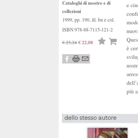
Cataloghi di mostre e di
e cin
collezioni
confr
1999, pp. 190, ill. bn e col.
modo 
ISBN
978-88-7115-121-2
nuov
Quest
Lista
€ 23,24
€ 22,08
è cer
desideri
svilu
nostr
arres
dell’
più 
dello stesso autore