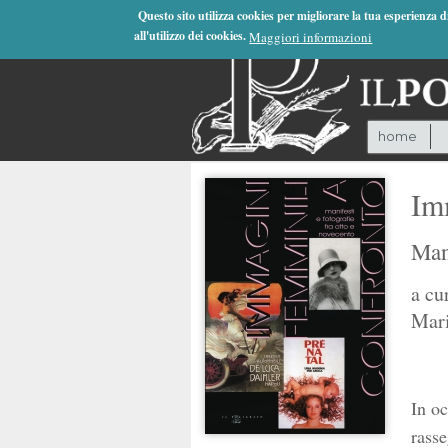
Jump to Navigation
Questo sito utilizza cookies per migliorare la tua esperienza 
all'utilizzo dei cookies.
Maggiori informazioni
home
Im
Mani
a cu
Mari
In o
rasse