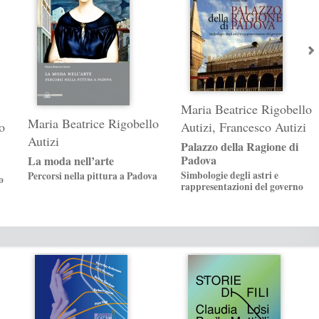
Maria Beatrice Rigobello
Maria Beatrice Rigobello
o
Autizi
,
Francesco Autizi
Autizi
Palazzo della Ragione di
Padova
La moda nell’arte
Simbologie degli astri e
Percorsi nella pittura a Padova
o
rappresentazioni del governo