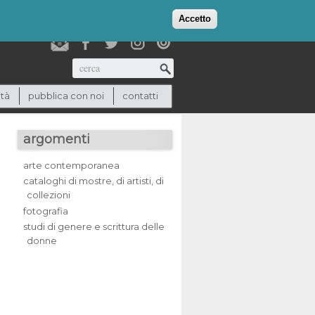
login
checkout
(0)
Accetto
Cerca
ità
pubblica con noi
contatti
argomenti
arte contemporanea
cataloghi di mostre, di artisti, di
collezioni
fotografia
studi di genere e scrittura delle
donne