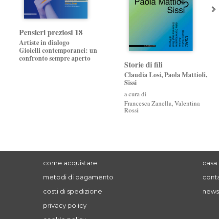
Pensieri preziosi 18
Artiste in dialogo
Gioielli contemporanei: un
confronto sempre aperto
Storie di fili
Claudia Losi, Paola Mattioli,
Sissi
a cura di
Francesca Zanella
,
Valentina
Rossi
come acquistare
casa 
metodi di pagamento
conta
costi di spedizione
news
privacy policy