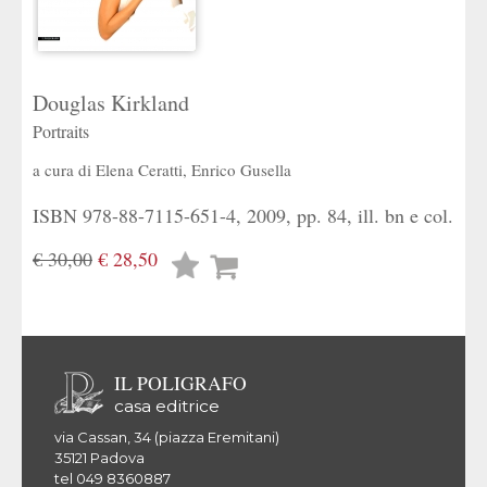
Douglas Kirkland
Portraits
a cura di
Elena Ceratti
,
Enrico Gusella
ISBN 978-88-7115-651-4, 2009, pp. 84, ill. bn e col.
€ 30,00
€ 28,50
Lista
desideri
IL POLIGRAFO
casa editrice
via Cassan, 34 (piazza Eremitani)
35121 Padova
tel 049 8360887