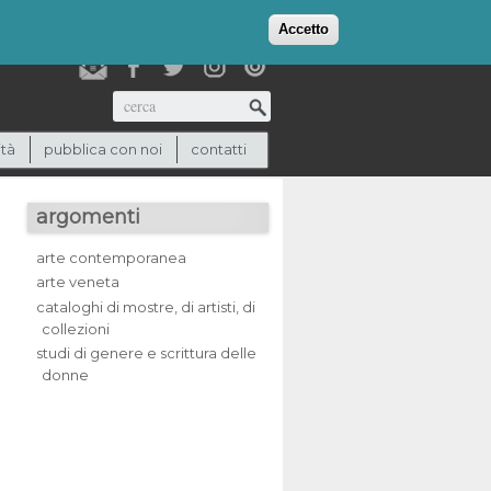
login
checkout
(0)
Accetto
Cerca
ità
pubblica con noi
contatti
argomenti
arte contemporanea
arte veneta
cataloghi di mostre, di artisti, di
collezioni
studi di genere e scrittura delle
donne