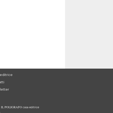
I gentiluomini di Voet
Diario di un designer
Ritratti di Jacob Ferdinand
Sessantanove giorni nel segno
Voet tra Roma e Genova
di Vito Nesta
a cura di
a cura di
Luca Leoncini
Alessandro Valenti
,
Luca Parodi
editrice
tti
letter
IL POLIGRAFO
3
casa editrice
s