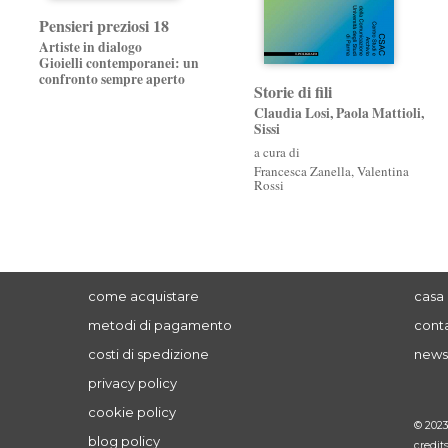
Pensieri preziosi 18
Artiste in dialogo
Gioielli contemporanei: un
confronto sempre aperto
Storie di fili
Claudia Losi, Paola Mattioli,
Sissi
a cura di
Francesca Zanella
,
Valentina
Rossi
come acquistare
casa 
metodi di pagamento
conta
costi di spedizione
news
privacy policy
cookie policy
© 202
blog policy
credit