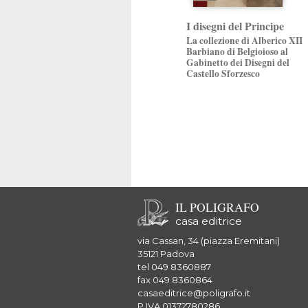
I disegni del Principe
La collezione di Alberico XII
Barbiano di Belgioioso al
Gabinetto dei Disegni del
Castello Sforzesco
IL POLIGRAFO
casa editrice
via Cassan, 34 (piazza Eremitani)
35121 Padova
tel 049 8360887
fax 049 8360864
casaeditrice@poligrafo.it
P.IVA 01372780286