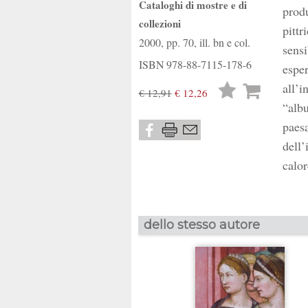
Cataloghi di mostre e di
produ
collezioni
pittr
2000, pp. 70, ill. bn e col.
sensi
ISBN
978-88-7115-178-6
esper
all’i
Lista
€ 12,91
€ 12,26
“albu
desideri
paesa
dell’
calor
dello stesso autore