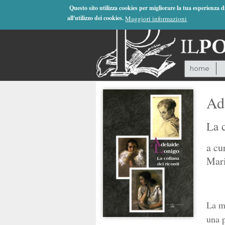
Jump to Navigation
Questo sito utilizza cookies per migliorare la tua esperienza 
all'utilizzo dei cookies.
Maggiori informazioni
home
Ad
La c
a cu
Mari
La mo
una p