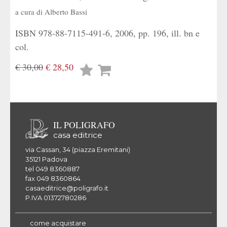
a cura di
Alberto Bassi
ISBN 978-88-7115-491-6, 2006, pp. 196, ill. bn e
col.
€ 30,00
€ 28,50
Lista
desideri
IL POLIGRAFO
casa editrice
via Cassan, 34 (piazza Eremitani)
35121 Padova
tel 049 8360887
fax 049 8360864
casaeditrice@poligrafo.it
P.IVA 01372780286
come acquistare