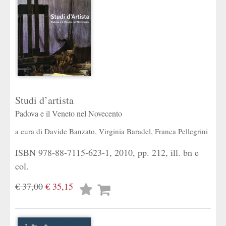
Studi d’artista
Padova e il Veneto nel Novecento
a cura di
Davide Banzato
,
Virginia Baradel
,
Franca Pellegrini
ISBN 978-88-7115-623-1, 2010, pp. 212, ill. bn e
col.
€ 37,00
€ 35,15
Lista
desideri