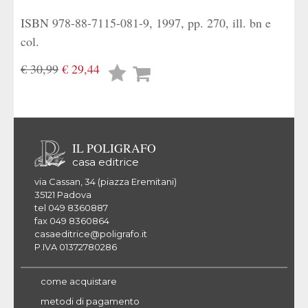
ISBN 978-88-7115-081-9, 1997, pp. 270, ill. bn e
col.
€ 30,99
€ 29,44
Lista
desideri
IL POLIGRAFO
casa editrice
via Cassan, 34 (piazza Eremitani)
35121 Padova
tel 049 8360887
fax 049 8360864
casaeditrice@poligrafo.it
P.IVA 01372780286
come acquistare
metodi di pagamento