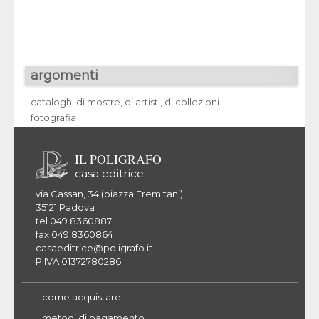
argomenti
cataloghi di mostre, di artisti, di collezioni
fotografia
IL POLIGRAFO
casa editrice
via Cassan, 34 (piazza Eremitani)
35121 Padova
tel 049 8360887
fax 049 8360864
casaeditrice@poligrafo.it
P.IVA 01372780286
come acquistare
metodi di pagamento