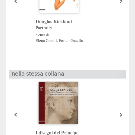
Douglas Kirkland
Dieci fotografi d
Portraits
a cura di
Enrico Gusella
,
Italo
a cura di
Elena Ceratti
,
Enrico Gusella
nella stessa collana
Pensieri preziosi
I disegni del Principe