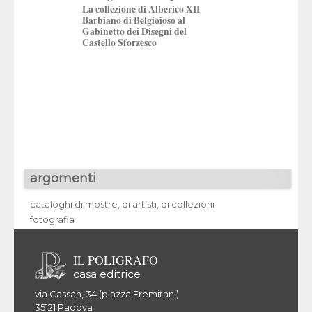
Artiste in dialogo
La collezione di Alberico XII
Gioielli contempor
Barbiano di Belgioioso al
confronto sempre 
Gabinetto dei Disegni del
Castello Sforzesco
argomenti
cataloghi di mostre, di artisti, di collezioni
fotografia
IL POLIGRAFO
casa editrice
via Cassan, 34 (piazza Eremitani)
35121 Padova