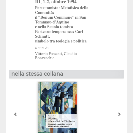
III, 1-2, ottobre 1994
Parte tomista: Metafisica della
Comunità:
il “Bonum Commune” in San
Tommaso d’Aquino
e nella Scuola tomista
Parte contemporanea: Carl
Schmitt,
simbolo tra teologia e politica
a cura di
Vittorio Possenti
,
Claudio
Bonvecchio
nella stessa collana