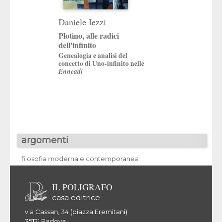
Daniele Iezzi
Pierpaolo Lauri
Plotino, alle radici
Cavalli indomabi
dell'infinito
Delio Cantimori e l
Genealogia e analisi del
del Novecento
concetto di Uno-infinito nelle
Enneadi
argomenti
filosofia moderna e contemporanea
IL POLIGRAFO
casa editrice
via Cassan, 34 (piazza Eremitani)
35121 Padova