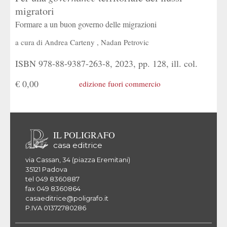
migratori
Formare a un buon governo delle migrazioni
a cura di
Andrea Carteny
,
Nadan Petrovic
ISBN 978-88-9387-263-8, 2023, pp. 128, ill. col.
€ 0,00
edizione fuori commercio
IL POLIGRAFO
casa editrice
via Cassan, 34 (piazza Eremitani)
35121 Padova
tel 049 8360887
fax 049 8360864
casaeditrice@poligrafo.it
P.IVA 01372780286