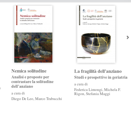
Nemica solitudine
La fragilità dell’anziano
Analisi e proposte per
Studi e prospettive in geriatria
contrastare la solitudine
a cura di
dell’anziano
a
Federica Limongi
,
Michela F.
a cura di
Rigon
,
Stefania Maggi
Diego De Leo
,
Marco Trabucchi