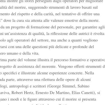
nta inoltre gli sforzi perseguiti dagli operatori per migliorare
alità del morire, suggerendo strumenti di lavoro basati sul
mento del rispetto e della carità, nel tentativo di offrire una
” dove la cura sia attenta alle valenze emotive della morte.
da un progetto di formazione del personale, per garantire agli
ni un’assistenza di qualità, la riflessione delle autrici è rivolta
olo agli operatori del settore, ma anche a quanti vogliono
arsi con una delle questioni più delicate e profonde del
ero umano e della vita.
ima parte del volume illustra il percorso formativo e operativ
rogetto di assistenza del morente. Vengono offerti strumenti d
o specifici e illustrate alcune esperienze concrete. Nella
da parte, attraverso una rilettura delle opere di alcuni
logi, antropologi e scrittori (George Simmel, Sabino
viva, Robert Hertz, Ernesto De Martino, Elias Canetti), si
ano i modi e le figure attraverso cui il morire si presenta