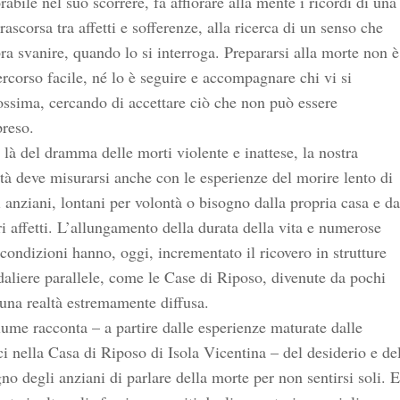
rabile nel suo scorrere, fa affiorare alla mente i ricordi di una
trascorsa tra affetti e sofferenze, alla ricerca di un senso che
a svanire, quando lo si interroga. Prepararsi alla morte non è
rcorso facile, né lo è seguire e accompagnare chi vi si
ssima, cercando di accettare ciò che non può essere
reso.
 là del dramma delle morti violente e inattese, la nostra
tà deve misurarsi anche con le esperienze del morire lento di
 anziani, lontani per volontà o bisogno dalla propria casa e da
i affetti. L’allungamento della durata della vita e numerose
 condizioni hanno, oggi, incrementato il ricovero in strutture
aliere parallele, come le Case di Riposo, divenute da pochi
una realtà estremamente diffusa.
lume racconta – a partire dalle esperienze maturate dalle
ci nella Casa di Riposo di Isola Vicentina – del desiderio e de
no degli anziani di parlare della morte per non sentirsi soli. E