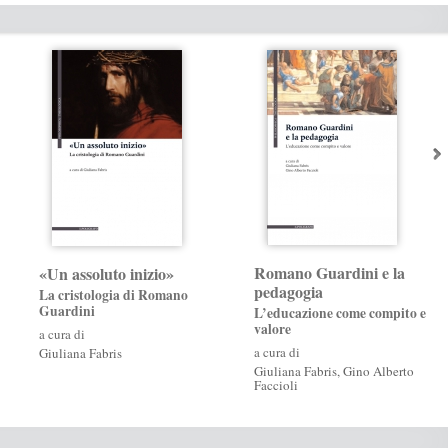
Romano Guardini e la
«Un assoluto inizio»
pedagogia
La cristologia di Romano
Guardini
L’educazione come compito e
valore
a cura di
a cura di
Giuliana Fabris
Giuliana Fabris
,
Gino Alberto
Faccioli