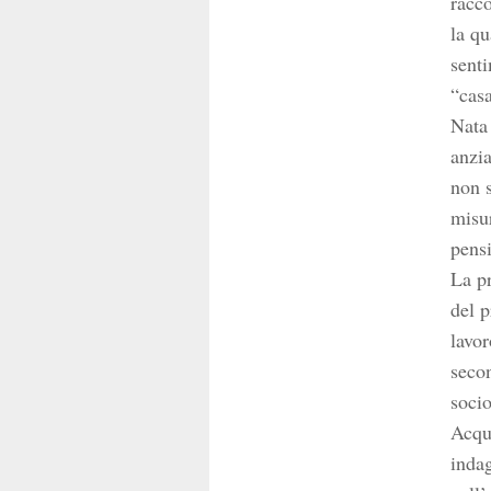
racco
la qu
senti
“casa
Nata 
anzia
non s
misur
pensi
La pr
del p
lavor
secon
socio
Acqua
indag