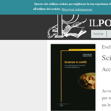
Jump to Navigation
Questo sito utilizza cookies per migliorare la tua esperienza 
all'utilizzo dei cookies.
Maggiori informazioni
home
Evel
Sci
Acc
Avvic
per t
un le