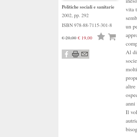
ineso
Politiche sociali e sanitarie
vita 
2002, pp. 292
sembr
ISBN
978-88-7115-301-8
un pe
appro
Lista
€ 20,00
€ 19,00
comp
desideri
Al di
socie
molti
propr
altre
osped
anni 
Il vo
autri
bisog