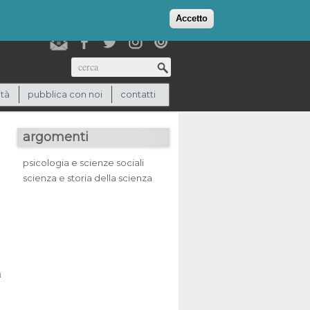
login
checkout
(0)
Accetto
Cerca
ità
pubblica con noi
contatti
argomenti
psicologia e scienze sociali
scienza e storia della scienza
n