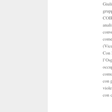
Giuli
grup
COIRA
anali
conve
come 
(Vice
Con 
l’Osp
occup
comun
con p
viole
con c