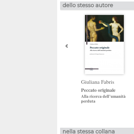
dello stesso autore
Giuliana Fabris
Peccato originale
Alla ricerca dell’umanità
perduta
nella stessa collana