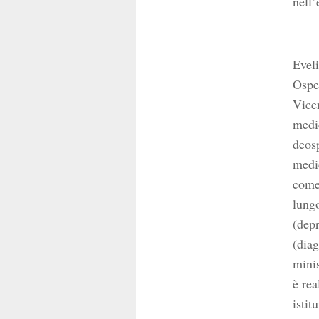
nell’
Eveli
Osped
Vicen
medic
deosp
medi
come 
lungo
(dep
(diag
minis
è rea
istit