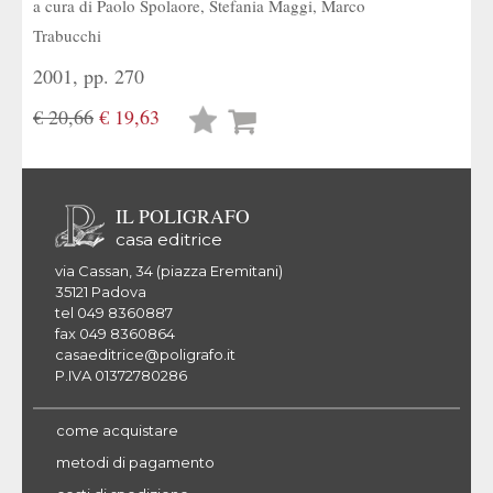
a cura di
Paolo Spolaore
,
Stefania Maggi
,
Marco
Trabucchi
2001, pp. 270
€ 20,66
€ 19,63
Lista
desideri
IL POLIGRAFO
casa editrice
via Cassan, 34 (piazza Eremitani)
35121 Padova
tel 049 8360887
fax 049 8360864
casaeditrice@poligrafo.it
P.IVA 01372780286
come acquistare
metodi di pagamento