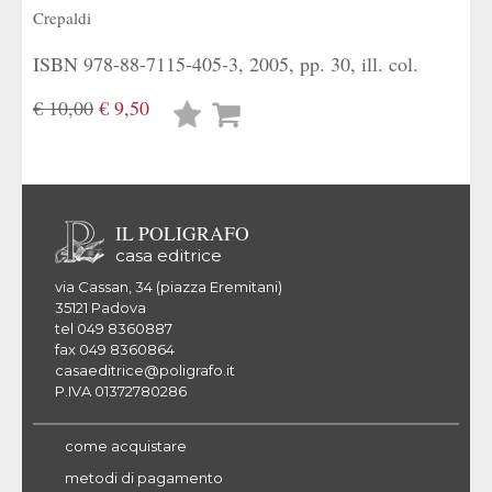
Crepaldi
ISBN 978-88-7115-405-3, 2005, pp. 30, ill. col.
€ 10,00
€ 9,50
Lista
desideri
IL POLIGRAFO
casa editrice
via Cassan, 34 (piazza Eremitani)
35121 Padova
tel 049 8360887
fax 049 8360864
casaeditrice@poligrafo.it
P.IVA 01372780286
come acquistare
metodi di pagamento