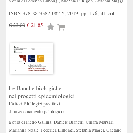
a cura di
Federica Limongi
,
Michela F. Rigon
,
Stefania Maggi
ISBN 978-88-9387-082-5, 2019, pp. 176, ill. col.
€ 23,00
€ 21,85
Lista
desideri
Le Banche biologiche
nei progetti epidemiologici
FAttori BIOlogici predittivi
di invecchiamento patologico
a cura di
Pietro Gallina
,
Daniele Bianchi
,
Chiara Marzari
,
Marianna Noale
,
Federica Limongi
,
Stefania Maggi
,
Gaetano