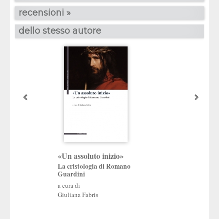
recensioni »
dello stesso autore
Romano Guardini
«Un assoluto inizio»
pedagogia
La cristologia di Romano
Guardini
L’educazione come
valore
a cura di
a cura di
Giuliana Fabris
Giuliana Fabris
,
Gino
Faccioli