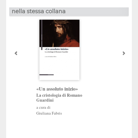
nella stessa collana
Antonio Pagani
«Un assoluto inizio»
La cristologia di Romano
Il tesoro dell’u
Guardini
salvezza e perfez
a cura di
Opera teologico-spi
Giuliana Fabris
XVI secolo