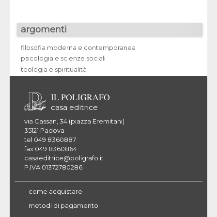
argomenti
filosofia moderna e contemporanea
psicologia e scienze sociali
teologia e spiritualità
IL POLIGRAFO
casa editrice
via Cassan, 34 (piazza Eremitani)
35121 Padova
tel 049 8360887
fax 049 8360864
casaeditrice@poligrafo.it
P.IVA 01372780286
come acquistare
metodi di pagamento