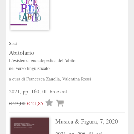
Sissi
Abitolario
L’esistenza enciclopedica dell’abito
nel verso linguisticato
a cura di
Francesca Zanella
,
Valentina Rossi
2021, pp. 160, ill. bn e col.
Lista
€ 23,00
€ 21,85
desideri
Musica & Figura, 7, 2020
2021, pp. 296, ill. col.