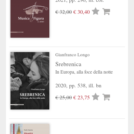
Lista
€ 32,00
€ 30,40
desideri
Gianfranco Longo
Srebrenica
In Europa, alla foce della notte
2020, pp. 538, ill. bn
Lista
€ 25,00
€ 23,75
desideri