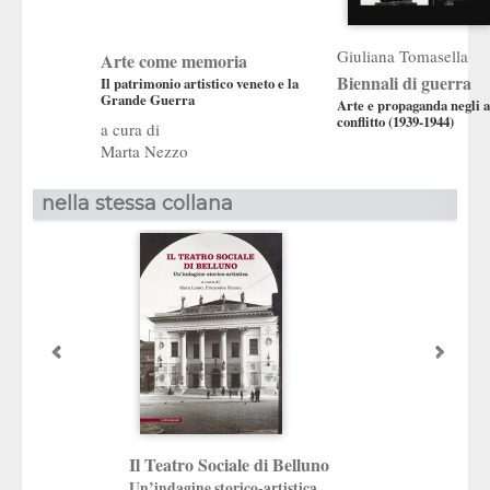
Giuliana Tomasella
Arte come memoria
Biennali di guerra
Il patrimonio artistico veneto e la
Grande Guerra
Arte e propaganda negli a
conflitto (1939-1944)
Marta Nezzo
nella stessa collana
Alice Cutullè
Il Teatro Sociale di Belluno
Gino Fogolari
Un’indagine storico-artistica