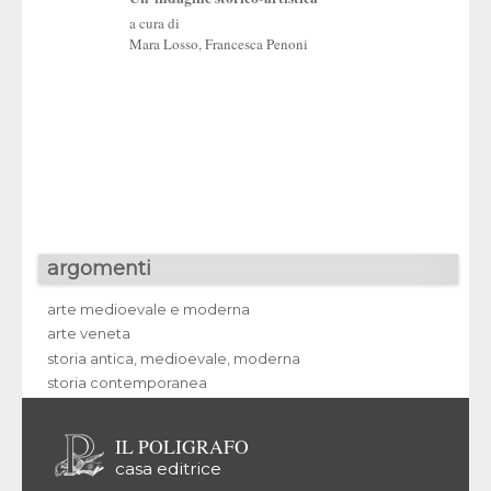
Una vita in difesa d
a cura di
patrimonio artistic
Mara Losso
,
Francesca Penoni
argomenti
arte medioevale e moderna
arte veneta
storia antica, medioevale, moderna
storia contemporanea
IL POLIGRAFO
casa editrice