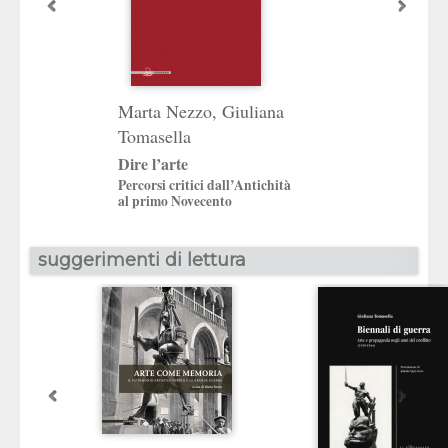
Arte come memo
Il patrimonio artist
Marta Nezzo
,
Giuliana
la Grande Guerra
Tomasella
a cura di
Marta Nezzo
Dire l’arte
Percorsi critici dall’Antichità
al primo Novecento
suggerimenti di lettura