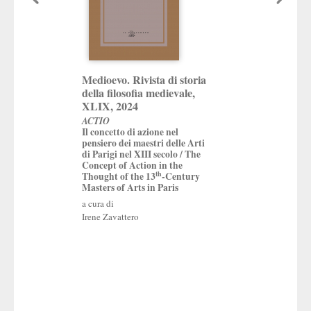
Medioevo. Rivista di storia
Medioevo. Rivista
della filosofia medievale,
della filosofia me
XLIX, 2024
2025
ACTIO
Tommaso e i filosof
Il concetto di azione nel
and the Philosophe
pensiero dei maestri delle Arti
a cura di
di Parigi nel XIII secolo / The
Giovanni Catapano
,
Concept of Action in the
Martini
,
Enrico Mor
th
Thought of the 13
-Century
Masters of Arts in Paris
a cura di
Irene Zavattero