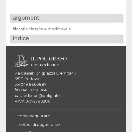
argomenti
filosofia classica e medioevale
Indice
IL POLIGRAFO
casa editrice
via Cassan, 34 (piazza Eremitani)
35121 Padova
tel 049 8360887
fax 049 8360864
casaeditrice@poligrafo.it
P.IVA 01372780286
come acquistare
metodi di pagamento