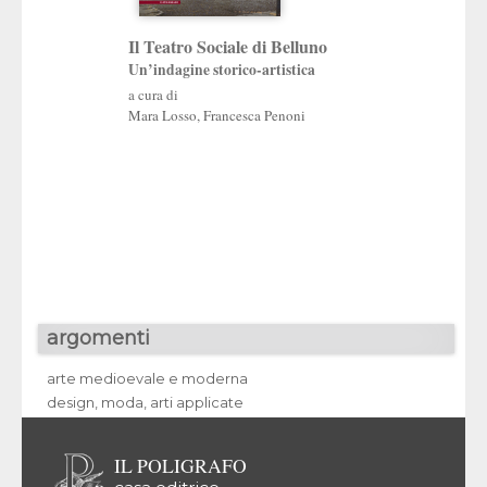
Alice Cutullè
Il Teatro Sociale di Belluno
Gino Fogolari
Un’indagine storico-artistica
Una vita in difesa d
a cura di
patrimonio artistic
Mara Losso
,
Francesca Penoni
argomenti
arte medioevale e moderna
design, moda, arti applicate
IL POLIGRAFO