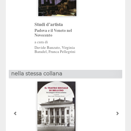
Studi d’artista
Da Giovanni De 
Emilio Greco
Padova e il Veneto nel
Novecento
Musei Civici di Pad
del Museo d’Arte
a cura di
Secoli XIX-XX
Davide Banzato
,
Virginia
Baradel
,
Franca Pellegrini
a cura di
Franca Pellegrini
nella stessa collana