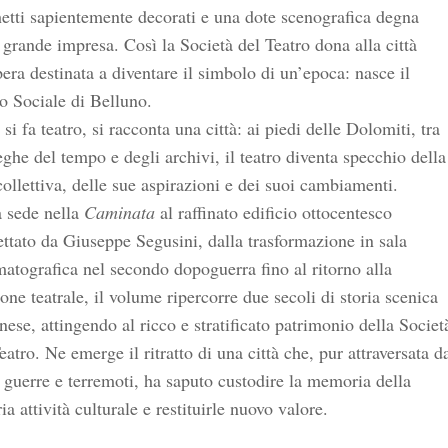
etti sapientemente decorati e una dote scenografica degna
 grande impresa. Così la Società del Teatro dona alla città
era destinata a diventare il simbolo di un’epoca: nasce il
o Sociale di Belluno.
si fa teatro, si racconta una città: ai piedi delle Dolomiti, tra
eghe del tempo e degli archivi, il teatro diventa specchio della
collettiva, delle sue aspirazioni e dei suoi cambiamenti.
a sede nella
Caminata
al raffinato edificio ottocentesco
ttato da Giuseppe Segusini, dalla trasformazione in sala
atografica nel secondo dopoguerra fino al ritorno alla
one teatrale, il volume ripercorre due secoli di storia scenica
nese, attingendo al ricco e stratificato patrimonio della Societ
eatro. Ne emerge il ritratto di una città che, pur attraversata d
, guerre e terremoti, ha saputo custodire la memoria della
ia attività culturale e restituirle nuovo valore.