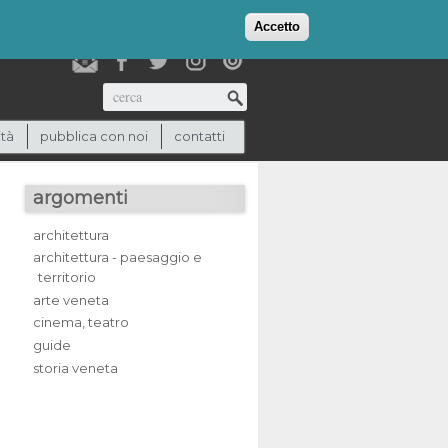
login
checkout
(0)
Accetto
Cerca
ità
pubblica con noi
contatti
argomenti
architettura
architettura - paesaggio e
territorio
arte veneta
cinema, teatro
guide
storia veneta