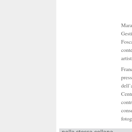
Mara
Gesti
Fosca
conte
artis
Franc
press
dell’
Cent
contr
conse
fotog