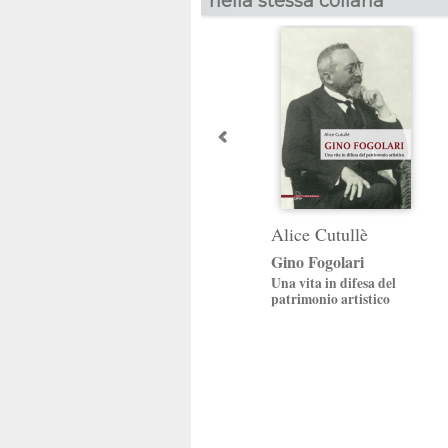
nella stessa collana
Alice Cutullè
Gino Fogolari
Una vita in difesa del
patrimonio artistico