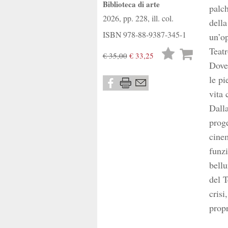
Biblioteca di arte
palch
2026, pp. 228, ill. col.
della
ISBN
978-88-9387-345-1
un’op
Teatr
Lista
€ 35,00
€ 33,25
Dove 
desideri
le pi
vita 
Dall
proge
cinem
funzi
bellu
del T
crisi
propr