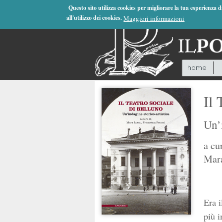
Jump to Navigation
Questo sito utilizza cookies per migliorare la tua esperienza 
all'utilizzo dei cookies.
Maggiori informazioni
home
Il 
Un’i
a cu
Mar
Era i
più i