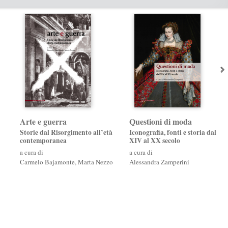
Arte e guerra
Questioni di moda
Storie dal Risorgimento all’età
Iconografia, fonti e storia dal
contemporanea
XIV al XX secolo
a cura di
a cura di
Carmelo Bajamonte
,
Marta Nezzo
Alessandra Zamperini