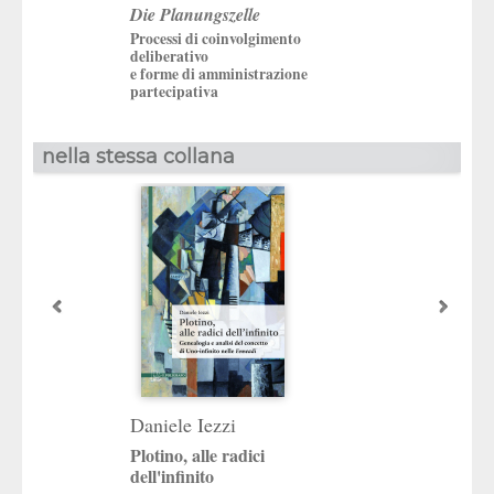
Die Planungszelle
Processi di coinvolgimento
deliberativo
e forme di amministrazione
partecipativa
nella stessa collana
Daniele Iezzi
Pierpaolo Lauri
Plotino, alle radici
Cavalli indomabi
dell'infinito
Delio Cantimori e l