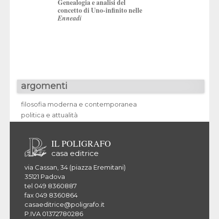
Genealogia e analisi del
del Novecento
concetto di Uno-infinito nelle
Enneadi
argomenti
filosofia moderna e contemporanea
politica e attualità
IL POLIGRAFO
casa editrice
via Cassan, 34 (piazza Eremitani)
35121 Padova
tel 049 8360887
fax 049 8360864
casaeditrice@poligrafo.it
P.IVA 01372780286