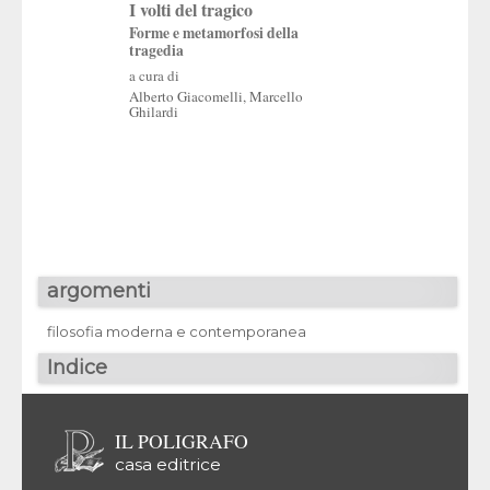
I volti del tragico
La filosofia alla pr
guerra
Forme e metamorfosi della
tragedia
a cura di
a cura di
Danielle Cohen-Levi
Massimiliano Marian
Alberto Giacomelli
,
Marcello
Ghilardi
argomenti
filosofia moderna e contemporanea
Indice
IL POLIGRAFO
casa editrice