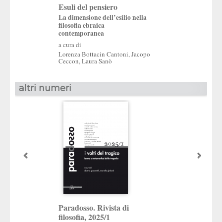
Esuli del pensiero
Il luogo del valo
La dimensione dell’esilio nella
a cura di
filosofia ebraica
Umberto Curi
,
Silvia
contemporanea
a cura di
Lorenza Bottacin Cantoni
,
Jacopo
Ceccon
,
Laura Sanò
altri numeri
Paradosso. Rivista di
Paradosso. Rivis
filosofia, 2025/1
filosofia, 2023/2