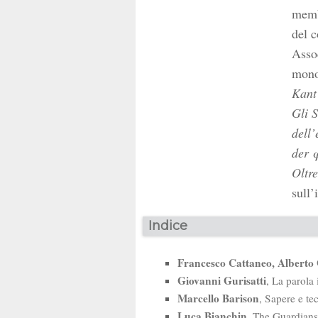
memb
del c
Assoc
mono
Kant 
Gli 
dell’
der 
Oltre
sull’
Indice
Francesco Cattaneo, Alberto 
Giovanni Gurisatti
, La parola
Marcello Barison
, Sapere e te
Luca Bianchin
, The Guardians