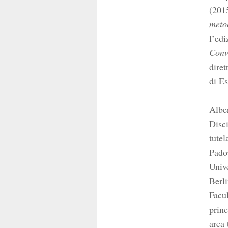
(201
meto
l’edi
Conve
diret
di Es
Alber
Disci
tutel
Padov
Unive
Berli
Facul
princ
area 