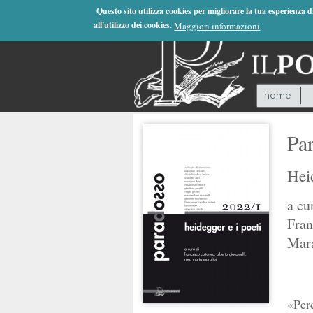
Jump to Navigation
Questo sito utilizza cookies per migliorare la tua esperienza 
all'utilizzo dei cookies.
Maggiori informazioni
home
Par
Heid
a cu
Fran
Mara
«Perc