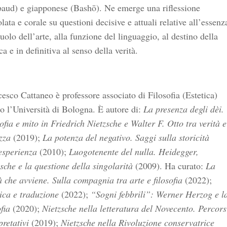
aud) e giapponese (Bashō). Ne emerge una riflessione
olata e corale su questioni decisive e attuali relative all’essenz
ruolo dell’arte, alla funzione del linguaggio, al destino della
ca e in definitiva al senso della verità.
esco Cattaneo è professore associato di Filosofia (Estetica)
o l’Università di Bologna. È autore di:
La presenza degli dèi.
ofia e mito in Friedrich Nietzsche e Walter F. Otto tra verità e
zza
(2019);
La potenza del negativo. Saggi sulla storicità
esperienza
(2010);
Luogotenente del nulla. Heidegger,
sche e la questione della singolarità
(2009). Ha curato:
La
à che avviene. Sulla compagnia tra arte e filosofia
(2022);
ica e traduzione
(2022);
“Sogni febbrili”: Werner Herzog e l
ofia
(2020);
Nietzsche nella letteratura del Novecento. Percors
pretativi
(2019);
Nietzsche nella Rivoluzione conservatrice