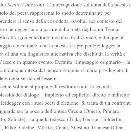
olta
Sentieri interrotti
. L’interrogazione sul tema della poesia 
uolo del poeta rappresenta lo snodo determinante per
endere il senso della cosiddetta «svolta» nel contesto del
ero heideggeriano a partire dalla metà degli anni Trenta.
tto all’argomentazione filosofica tradizionale, e dunque al
aggio concettuale, con la poesia si apre per Heidegger la
ca di una via linguistica alternativa che dischiuda la verità e
l’essere in quanto evento. Definita «linguaggio originario», la
a è dunque intesa dal pensatore come il modo privilegiato di
ere della verità dell’essere.
esente volume si propone di restituire tutta la feconda
essità del dialogo – implicito ed esplicito, diretto e indiretto
Heidegger con i suoi poeti d’elezione. Si tratta di un confront
iguarda sia la poesia dell’antica Grecia (Omero, Pindaro,
lo, Sofocle), sia quella tedesca (Trakl, George, Hölderlin,
, Rilke, Goethe, Mörike, Celan, Silesius), francese (Char,