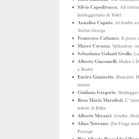
Silvia Capodivacca
, All’estrem
heideggeriana di Trakl
Annalisa Caputo
, Al lembo e
Stefan George
Francesco Cattaneo
, Il poeta
Marco Cavazza
, Splendore: s
Sebastiano Galanti Grollo
, L
Alberto Giacomelli
, Haiku e D
e Bashō
Enrico Giannetto
, Blanchot, 
morire
Giuliana Gregorio
, Heidegger
Rosa Maria Marafioti
, L’“imm
lettore di Rilke
Alberto Merzari
, Goethe, Heid
Alina Noveanu
, Zur Frage nac
Passage
Pier Alberto Porceddu Cilion