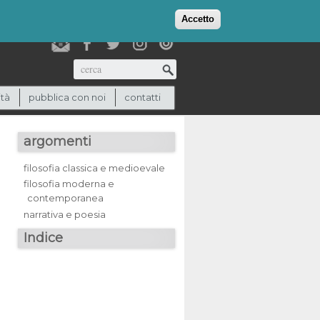
login
checkout
(0)
Accetto
Cerca
ità
pubblica con noi
contatti
argomenti
filosofia classica e medioevale
filosofia moderna e
contemporanea
narrativa e poesia
Indice