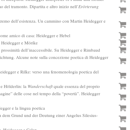
o del tramonto. Dipartita e altro inizio nell’
Erörterung
stremo dell’esistenza. Un cammino con Martin Heidegger e
 come amico di casa: Heidegger e Hebel
u Heidegger e Mörike
a prossimità dell’inaccessibile. Su Heidegger e Rimbaud
ichtung. Alcune note sulla concezione poetica di Heidegger
Heidegger e Rilke: verso una fenomenologia poetica del
 e Hölderlin: la
Wanderschaft
quale essenza del proprio
agine” delle cose nel tempo della “povertà”. Heidegger
egger e la lingua poetica
h dem Grund und der Deutung einer Angelus Silesius-
e
, Heidegger e Celan