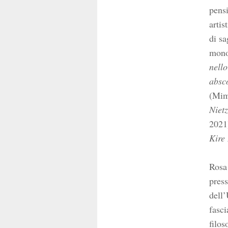
pensi
artis
di sa
mono
nello
absc
(Mim
Nietz
2021)
Kire 
Rosa 
press
dell’
fasci
filos