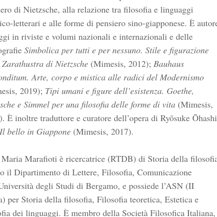
ero di Nietzsche, alla relazione tra filosofia e linguaggi
tico-letterari e alle forme di pensiero sino-giapponese. È autor
ggi in riviste e volumi nazionali e internazionali e delle
grafie
Simbolica per tutti e per nessuno. Stile e figurazione
 Zarathustra di Nietzsche
(Mimesis, 2012);
Bauhaus
onditum. Arte, corpo e mistica alle radici del Modernismo
esis, 2019);
Tipi umani e figure dell’esistenza. Goethe,
sche e Simmel per una filosofia delle forme di vita
(Mimesis,
. È inoltre traduttore e curatore dell’opera di Ryōsuke Ōhashi
Il bello in Giappone
(Mimesis, 2017).
Maria Marafioti è ricercatrice (RTDB) di Storia della filosofi
o il Dipartimento di Lettere, Filosofia, Comunicazione
Università degli Studi di Bergamo, e possiede l’ASN (II
a) per Storia della filosofia, Filosofia teoretica, Estetica e
ofia dei linguaggi. È membro della Società Filosofica Italiana,