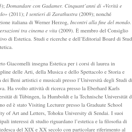
5);
Domandare con Gadamer. Cinquant’anni di «Verità e
do»
(2011);
I sentieri di Zarathustra
(2009); nonché
zione italiana di Werner Herzog,
Incontri alla fine del mondo.
rsazioni tra cinema e vita
(2009). È membro del Consiglio
tivo di Estetica. Studi e ricerche e dell’Editorial Board di Stud
tetica.
to Giacomelli insegna Estetica per i corsi di laurea in
pline delle Arti, della Musica e dello Spettacolo e Storia e
a dei Beni artistici e musicali presso l’Università degli Studi d
a. Ha svolto attività di ricerca presso la Eberhard Karls
rsität di Tübingen, la Humboldt e la Technische Universität d
no ed è stato Visiting Lecturer presso la Graduate School
ty of Art and Letters, Tohoku University di Sendai. I suoi
ipali interessi di studio riguardano l’estetica e la filosofia di
tedesca del XIX e XX secolo con particolare riferimento al