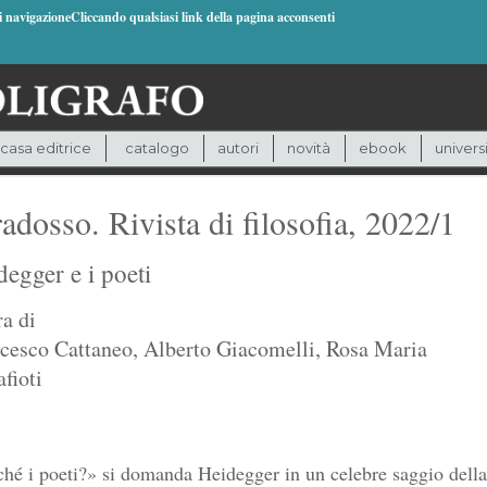
di navigazioneCliccando qualsiasi link della pagina acconsenti
casa editrice
catalogo
autori
novità
ebook
univers
adosso. Rivista di filosofia, 2022/1
egger e i poeti
ra di
cesco Cattaneo
,
Alberto Giacomelli
,
Rosa Maria
fioti
hé i poeti?» si domanda Heidegger in un celebre saggio della