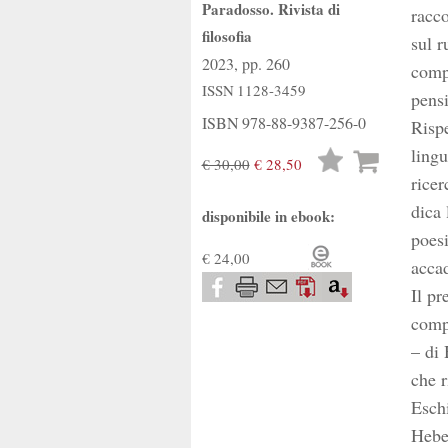
Paradosso. Rivista di
racc
filosofia
sul r
2023, pp. 260
compr
ISSN
1128-3459
pensi
ISBN
978-88-9387-256-0
Rispe
lingu
Lista
€ 30,00
€ 28,50
ricer
desideri
dica 
disponibile in ebook:
poesi
€ 24,00
accad
Il pr
compl
– di 
che r
Eschi
Hebel