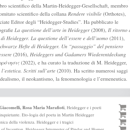
ro scientifico della Martin-Heidegger-Gesellschaft, membro
omitato scientifico della collana
Rendere visibile
(Orthotes),
iate Editor degli “Heidegger-Studies”. Ha pubblicato le
grafie
La questione dell’arte in Heidegger
(2008),
Il ritorno 
di Heidegger. La questione dell’essere e dell’uomo
(2011),
Schwarze Hefte di Heidegger. Un “passaggio” del pensiero
essere
(2016),
Heideggers und Gadamers Wiederentdeckung
φρόνησις
(2022), e ha curato la traduzione di M. Heidegger,
 l’estetica. Scritti sull’arte
(2010). Ha scritto numerosi saggi
idealismo, il neokantismo, la fenomenologia e l’ermeneutica.
Giacomelli, Rosa Maria Marafioti
, Heidegger e i poeti
 inquietante. Eto-logia del poeta in Martin Heidegger
cnica della violenza. Heidegger e i tragici
 of Inception. Heidegger Interpreter of Pindar and Homer