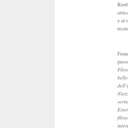
Rimb
artic
e al 
tecni
Franc
press
Filos
belle
dell’
Nietz
verit
Estet
filos
inter