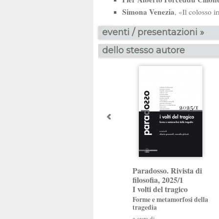
Simona Venezia
, «Il colosso i
eventi / presentazioni »
dello stesso autore
Paradosso. Rivista di
filosofia, 2025/1
I volti del tragico
Forme e metamorfosi della
tragedia
a cura di