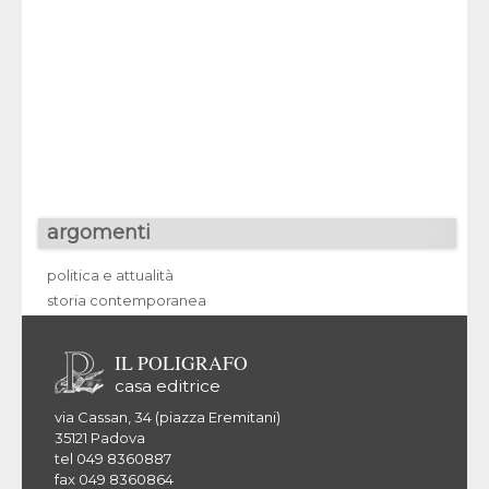
argomenti
politica e attualità
storia contemporanea
IL POLIGRAFO
casa editrice
via Cassan, 34 (piazza Eremitani)
35121 Padova
tel 049 8360887
fax 049 8360864