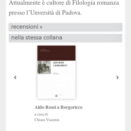
Attualmente è cultore di Filologia romanza
presso l’Unversità di Padova.
recensioni »
nella stessa collana
Aldo Rossi a Borgoricco
Il modello veneto
e futuro
a cura di
Chiara Visentin
a cura di
Oddone Longo
,
Fran
Favotto
,
Giorgio Rov