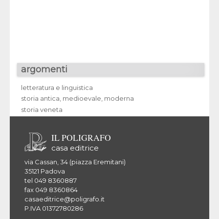
argomenti
letteratura e linguistica
storia antica, medioevale, moderna
storia veneta
IL POLIGRAFO
casa editrice
via Cassan, 34 (piazza Eremitani)
35121 Padova
tel 049 8360887
fax 049 8360864
casaeditrice@poligrafo.it
P.IVA 01372780286