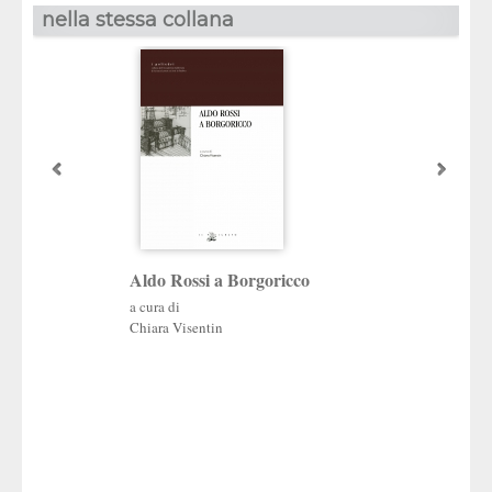
nella stessa collana
Aldo Rossi a Borgoricco
Il modello veneto
e futuro
a cura di
Chiara Visentin
a cura di
Oddone Longo
,
Fran
Favotto
,
Giorgio Rov