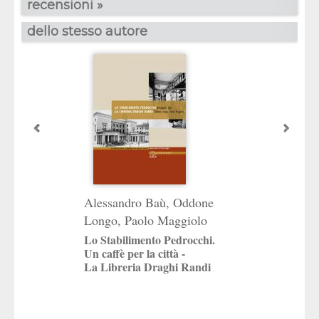
recensioni »
dello stesso autore
Alessandro Baù
,
Oddone
Oddone Longo
Longo
,
Paolo Maggiolo
Società e cultura
mondo antico
Lo Stabilimento Pedrocchi.
Nuovi percorsi
Un caffè per la città -
La Libreria Draghi Randi