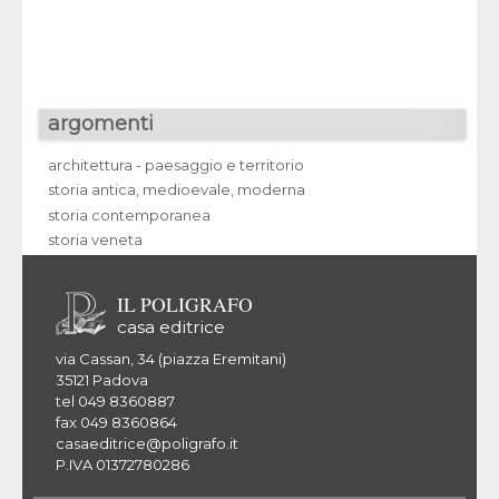
argomenti
architettura - paesaggio e territorio
storia antica, medioevale, moderna
storia contemporanea
storia veneta
IL POLIGRAFO
casa editrice
via Cassan, 34 (piazza Eremitani)
35121 Padova
tel 049 8360887
fax 049 8360864
casaeditrice@poligrafo.it
P.IVA 01372780286