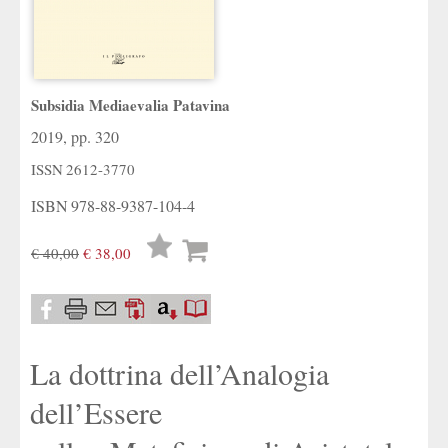
Subsidia Mediaevalia Patavina
2019, pp. 320
ISSN
2612-3770
ISBN
978-88-9387-104-4
Lista
€ 40,00
€ 38,00
desideri
La dottrina dell’Analogia
dell’Essere