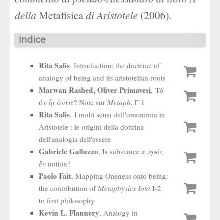
della
Metafisica
di Aristotele
(2006).
Indice
Rita Salis
, Introduction: the doctrine of
analogy of being and its aristotelian roots
Marwan Rashed, Oliver Primavesi
, Τὸ
ὂν ἧι ὄντα? Note sur
Metaph
. Γ 1
Rita Salis
, I molti sensi dell'omonimia in
Aristotele : le origini della dottrina
dell'analogia dell'essere
Gabriele Galluzzo
, Is substance a
πρὸς
ἕν
notion?
Paolo Fait
, Mapping Oneness onto being:
the contribution of
Metaphysics Iota
I-2
to first philosophy
Kevin L. Flannery
, Analogy in