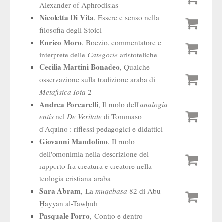
Alexander of Aphrodisias
Nicoletta Di Vita
, Essere e senso nella
filosofia degli Stoici
Enrico Moro
, Boezio, commentatore e
interprete delle
Categorie
aristoteliche
Cecilia Martini Bonadeo
, Qualche
osservazione sulla tradizione araba di
Metafisica Iota
2
Andrea Porcarelli
, Il ruolo dell'
analogia
entis
nel
De Veritate
di Tommaso
d'Aquino : riflessi pedagogici e didattici
Giovanni Mandolino
, Il ruolo
dell'omonimia nella descrizione del
rapporto fra creatura e creatore nella
teologia cristiana araba
Sara Abram
, La
muqābasa
82 di Abū
Ḥayyān al-Tawḥīdī
Pasquale Porro
, Contro e dentro