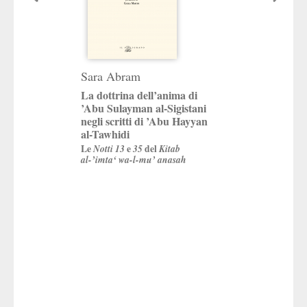
Marco Di Bran
Sara Abram
Ibn Haldun tra 
La dottrina dell’anima di
e Cesare
’Abu Sulayman al-Sigistani
negli scritti di ’Abu Hayyan
La Grecia e Roma 
degli esempi
al-Tawhidi
Le
Notti 13
e
35
del
Kitab
al-’imta‘ wa-l-mu’ anasah