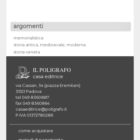
argomenti
memorialistica
storia antica, medioevale, moderna
storia veneta
IL POLIGRAFO
casa editrice
via Cassan, 34 (piazza Eremitani)
35121 Padova
tel 049 8360887
fax 049 8360864
casaeditrice@poligrafo.it
P.IVA 01372780286
come acquistare
metodi di pagamento