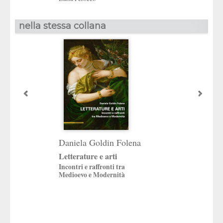
nella stessa collana
Daniela Goldin Folena
«Totus mundus
Letterature e arti
commutatur»
Incontri e raffronti tra
Copernico e l’Unive
Medioevo e Modernità
Padova
a cura di
Vincenzo Milanesi