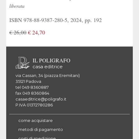
liberata
ISBN 978-88-9387-280-5, 2024, pp. 192
€ 26,00
€ 24,70
IL POLIGRAFO
casa editrice
via Cassan, 34 (piazza Eremitani)
35121 Padova
tel 049 8360887
fax 049 8360864
casaeditrice@poligrafo.it
P.IVA 01372780286
come acquistare
metodi di pagamento
costi di spedizione