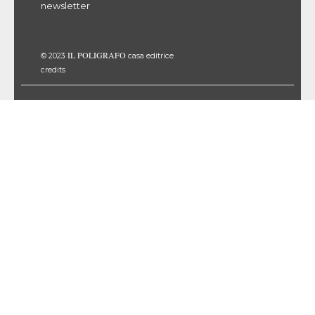
newsletter
IL POLIGRAFO
© 2023
casa editrice
credits