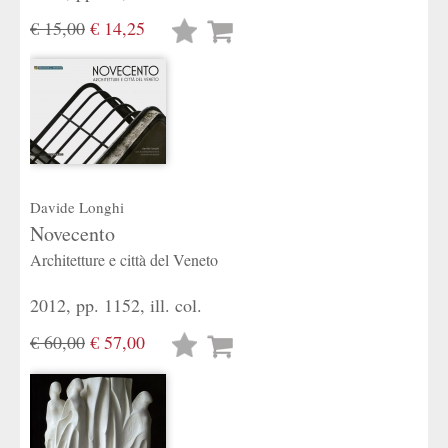
€ 15,00
€ 14,25
Lista
desideri
Davide Longhi
Novecento
Architetture e città del Veneto
2012, pp. 1152, ill. col.
€ 60,00
€ 57,00
Lista
desideri