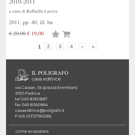
2010-2011
a cura di
Raffaella Laezza
2011, pp. 40, ill. bn
€ 20,00
€ 19,00
Lista
desideri
1
2
3
4
›
»
IL POLIGRAFO
casa editrice
via Cassan, 34 (piazza Eremitani)
35121 Padova
tel 049 8360887
fax 049 8360864
casaeditrice@poligrafo.it
P.IVA 01372780286
come acquistare