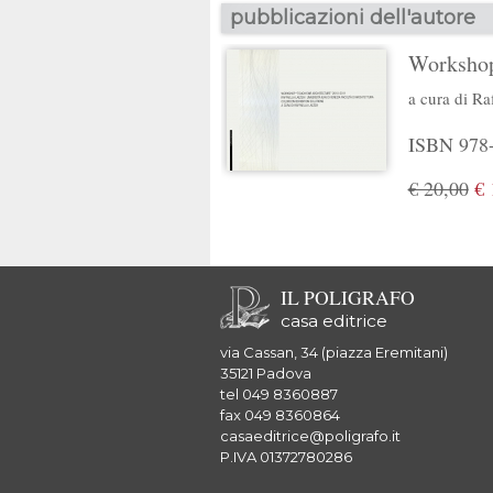
pubblicazioni dell'autore
Workshop
a cura di
Raf
ISBN 978-8
€ 20,00
€ 
IL POLIGRAFO
casa editrice
via Cassan, 34 (piazza Eremitani)
35121 Padova
tel 049 8360887
fax 049 8360864
casaeditrice@poligrafo.it
P.IVA 01372780286