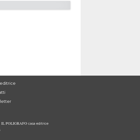
editrice
tti
letter
IL POLIGRAFO
3
casa editrice
s