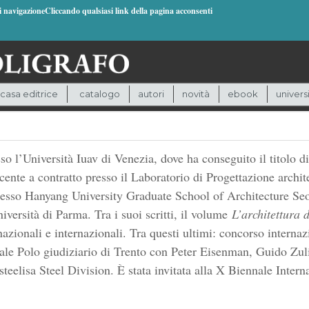
di navigazioneCliccando qualsiasi link della pagina acconsenti
casa editrice
catalogo
autori
novità
ebook
univers
so l’Università Iuav di Venezia, dove ha conseguito il titolo di
ente a contratto presso il Laboratorio di Progettazione archite
esso Hanyang University Graduate School of Architecture Seou
iversità di Parma. Tra i suoi scritti, il volume
L’architettura d
azionali e internazionali. Tra questi ultimi: concorso internazi
le Polo giudiziario di Trento con Peter Eisenman, Guido Zuli
lisa Steel Division. È stata invitata alla X Biennale Interna