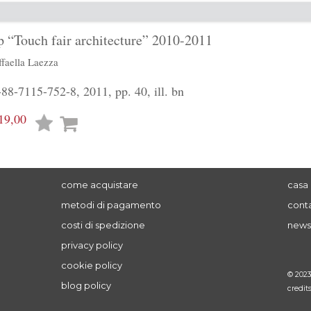
 “Touch fair architecture” 2010-2011
faella Laezza
8-7115-752-8, 2011, pp. 40, ill. bn
19,00
Lista
desideri
come acquistare
casa 
metodi di pagamento
conta
costi di spedizione
news
privacy policy
cookie policy
© 202
blog policy
credit