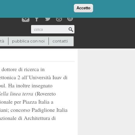
login
checkout
(0)
Accetto
Cerca
ità
pubblica con noi
contatti
 dottore di ricerca in
ttonica 2 all’Università Iuav di
l. Ha inoltre insegnato
ella linea terra
(Rovereto
onale per Piazza Italia a
ani; concorso Padiglione Italia
zionale di Architettura di