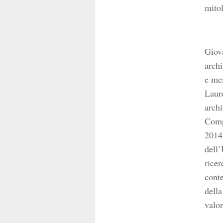
mitol
Giov
archi
e mem
Laure
archi
Comp
2014,
dell’
ricer
conte
della
valor