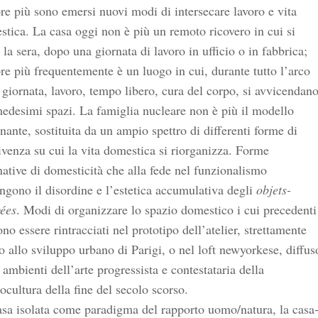
e più sono emersi nuovi modi di intersecare lavoro e vita
tica. La casa oggi non è più un remoto ricovero in cui si
 la sera, dopo una giornata di lavoro in ufficio o in fabbrica;
e più frequentemente è un luogo in cui, durante tutto l’arco
 giornata, lavoro, tempo libero, cura del corpo, si avvicendan
edesimi spazi. La famiglia nucleare non è più il modello
ante, sostituita da un ampio spettro di differenti forme di
venza su cui la vita domestica si riorganizza. Forme
native di domesticità che alla fede nel funzionalismo
gono il disordine e l’estetica accumulativa degli
objets-
ées
. Modi di organizzare lo spazio domestico i cui precedenti
no essere rintracciati nel prototipo dell’atelier, strettamente
o allo sviluppo urbano di Parigi, o nel loft newyorkese, diffus
 ambienti dell’arte progressista e contestataria della
ocultura della fine del secolo scorso.
sa isolata come paradigma del rapporto uomo/natura, la casa