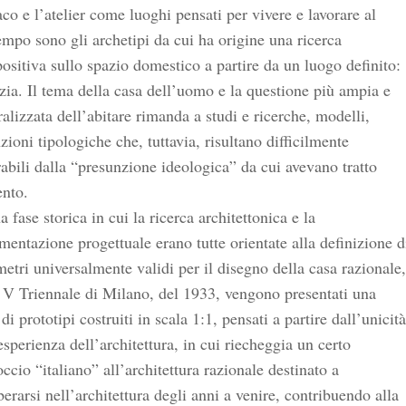
co e l’atelier come luoghi pensati per vivere e lavorare al
mpo sono gli archetipi da cui ha origine una ricerca
sitiva sullo spazio domestico a partire da un luogo definito:
ia. Il tema della casa dell’uomo e la questione più ampia e
alizzata dell’abitare rimanda a studi e ricerche, modelli,
zioni tipologiche che, tuttavia, risultano difficilmente
abili dalla “presunzione ideologica” da cui avevano tratto
ento.
a fase storica in cui la ricerca architettonica e la
mentazione progettuale erano tutte orientate alla definizione d
etri universalmente validi per il disegno della casa razionale,
 V Triennale di Milano, del 1933, vengono presentati una
 di prototipi costruiti in scala 1:1, pensati a partire dall’unicità
esperienza dell’architettura, in cui riecheggia un certo
ccio “italiano” all’architettura razionale destinato a
berarsi nell’architettura degli anni a venire, contribuendo alla