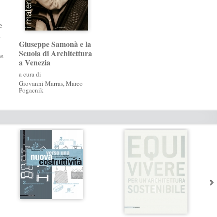
e
a
Giuseppe Samonà e la
Scuola di Architettura
as
a Venezia
a cura di
Giovanni Marras
,
Marco
Pogacnik