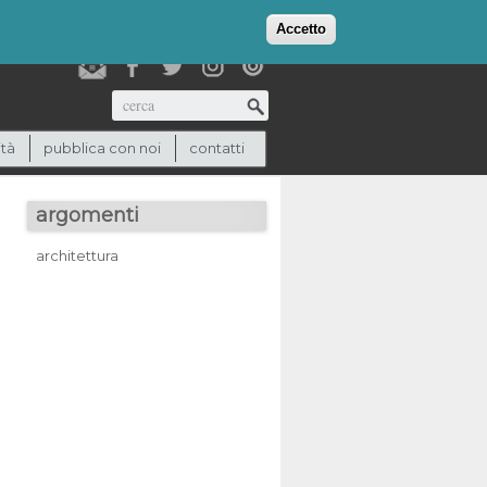
login
checkout
(0)
Accetto
Cerca
ità
pubblica con noi
contatti
argomenti
architettura