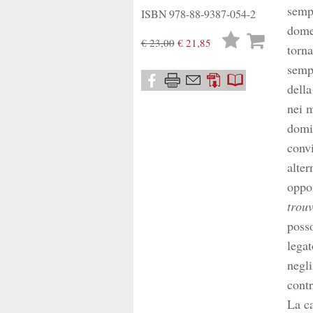
sempr
ISBN
978-88-9387-054-2
domes
Lista
€ 23,00
€ 21,85
torna
desideri
sempr
della
nei m
domin
convi
alter
oppon
trouv
posso
legat
negli
contr
La ca