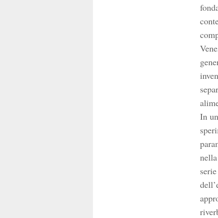
fonda
conte
compo
Venez
gener
inven
separ
alim
In un
speri
param
nella
serie
dell’
appro
river