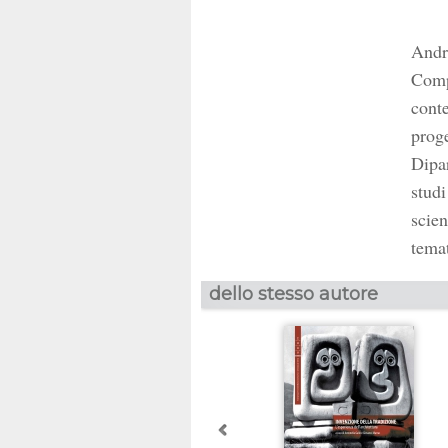
Andre
Compo
conte
proge
Dipar
studi
scien
temat
dello stesso autore