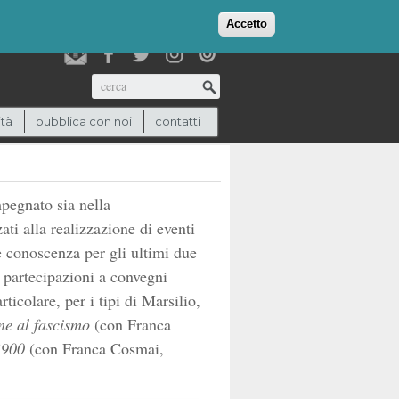
login
checkout
(0)
Accetto
Cerca
ità
pubblica con noi
contatti
mpegnato sia nella
ati alla realizzazione di eventi
e conoscenza per gli ultimi due
e partecipazioni a convegni
icolare, per i tipi di Marsilio,
one al fascismo
(con Franca
 ’900
(con Franca Cosmai,