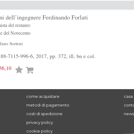
ni dell’ingegnere Ferdinando Forlati
sta del restauro
ie del Novecento
fano Sorteni
8-7115-996-6, 2017, pp. 372, ill. bn e col.
36,10
Lista
desideri
come acquistare
casa 
metodi di pagamento
conta
costi di spedizione
news
privacy policy
cookie policy