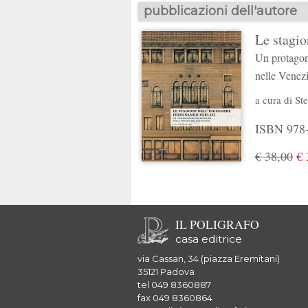
pubblicazioni dell'autore
Le stagio
Un protagoni
nelle Venez
a cura di
Ste
ISBN 978-8
€ 38,00
€ 
IL POLIGRAFO
casa editrice
via Cassan, 34 (piazza Eremitani)
35121 Padova
tel 049 8360887
fax 049 8360864