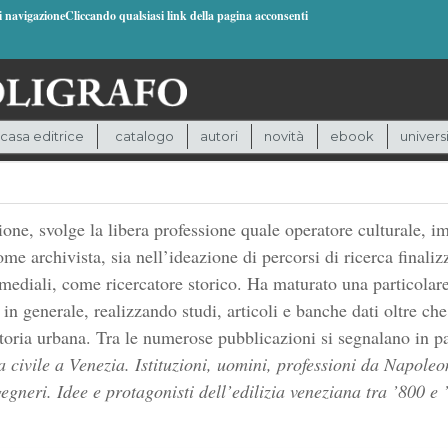
di navigazioneCliccando qualsiasi link della pagina acconsenti
casa editrice
catalogo
autori
novità
ebook
univers
ione, svolge la libera professione quale operatore culturale, i
me archivista, sia nell’ideazione di percorsi di ricerca finalizz
timediali, come ricercatore storico. Ha maturato una particolar
 in generale, realizzando studi, articoli e banche dati oltre ch
toria urbana. Tra le numerose pubblicazioni si segnalano in part
a civile a Venezia. Istituzioni, uomini, professioni da Napole
gegneri. Idee e protagonisti dell’edilizia veneziana tra ’800 e