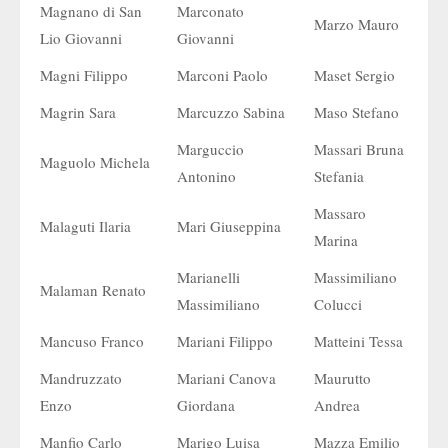
Magnano di San
Marconato
Marzo Mauro
Lio Giovanni
Giovanni
Magni Filippo
Marconi Paolo
Maset Sergio
Magrin Sara
Marcuzzo Sabina
Maso Stefano
Marguccio
Massari Bruna
Maguolo Michela
Antonino
Stefania
Massaro
Malaguti Ilaria
Mari Giuseppina
Marina
Marianelli
Massimiliano
Malaman Renato
Massimiliano
Colucci
Mancuso Franco
Mariani Filippo
Matteini Tessa
Mandruzzato
Mariani Canova
Maurutto
Enzo
Giordana
Andrea
Manfio Carlo
Marigo Luisa
Mazza Emilio