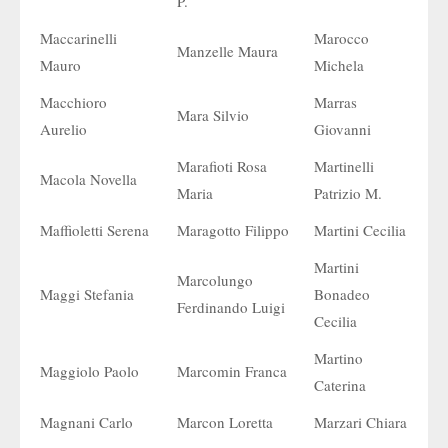
P.
Maccarinelli
Marocco
Manzelle Maura
Mauro
Michela
Macchioro
Marras
Mara Silvio
Aurelio
Giovanni
Marafioti Rosa
Martinelli
Macola Novella
Maria
Patrizio M.
Maffioletti Serena
Maragotto Filippo
Martini Cecilia
Martini
Marcolungo
Maggi Stefania
Bonadeo
Ferdinando Luigi
Cecilia
Martino
Maggiolo Paolo
Marcomin Franca
Caterina
Magnani Carlo
Marcon Loretta
Marzari Chiara