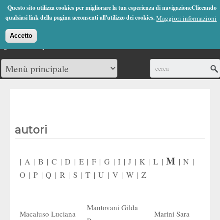
Jump to Navigation
Questo sito utilizza cookies per migliorare la tua esperienza di navigazioneCliccando
(0)
qualsiasi link della pagina acconsenti all'utilizzo dei cookies.
Maggiori informazioni
Accetto
Cerca
autori
M
|
A
|
B
|
C
|
D
|
E
|
F
|
G
|
I
|
J
|
K
|
L
|
|
N
|
O
|
P
|
Q
|
R
|
S
|
T
|
U
|
V
|
W
|
Z
Mantovani Gilda
Macaluso Luciana
Marini Sara