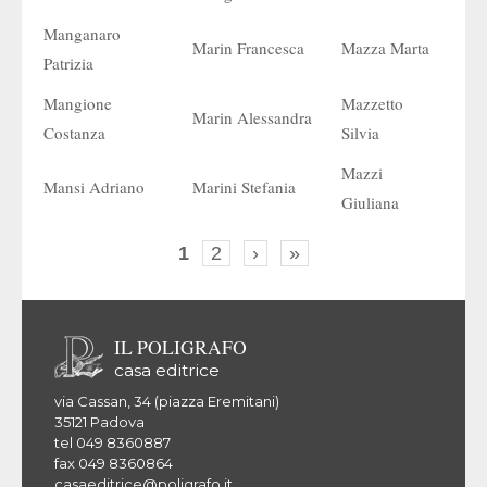
Manganaro
Marin Francesca
Mazza Marta
Patrizia
Mangione
Mazzetto
Marin Alessandra
Costanza
Silvia
Mazzi
Mansi Adriano
Marini Stefania
Giuliana
1
2
›
»
IL POLIGRAFO
casa editrice
via Cassan, 34 (piazza Eremitani)
35121 Padova
tel 049 8360887
fax 049 8360864
casaeditrice@poligrafo.it