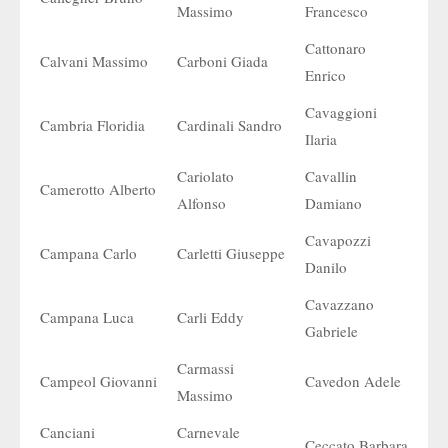
Massimo
Francesco
Cattonaro
Calvani Massimo
Carboni Giada
Enrico
Cavaggioni
Cambria Floridia
Cardinali Sandro
Ilaria
Cariolato
Cavallin
Camerotto Alberto
Alfonso
Damiano
Cavapozzi
Campana Carlo
Carletti Giuseppe
Danilo
Cavazzano
Campana Luca
Carli Eddy
Gabriele
Carmassi
Campeol Giovanni
Cavedon Adele
Massimo
Canciani
Carnevale
Ceccato Barbara