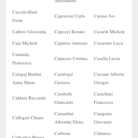
Alessandra
Cacciavillani
Caporossi Carlo
Caruso Ivo
Ivone
Cafiero Gioconda
Capozzi Renato
Casarin Michele
Caja Michele
Capurso Antonio
Casarotto Luca
Calamita
Capuzzo Cristina
Casella Lucia
Francesca
Calapaj Burlini
Carabajal
Cassani Alberto
Anna Maria
Gustavo
Giorgio
Carabelli
Castellani
Caldura Riccardo
Giancarlo
Francesca
Carandini
Catapano
Callegari Chiara
Albertini Elena
Giovanni
Carbone
Cattaneo
Callegher Bruno