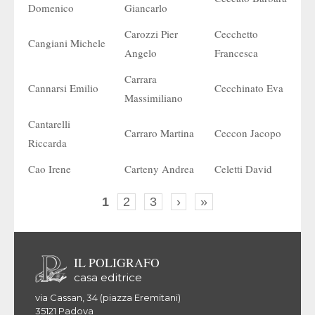
Domenico
Giancarlo
Carozzi Pier
Cecchetto
Cangiani Michele
Angelo
Francesca
Carrara
Cannarsi Emilio
Cecchinato Eva
Massimiliano
Cantarelli
Carraro Martina
Ceccon Jacopo
Riccarda
Cao Irene
Carteny Andrea
Celetti David
1
2
3
›
»
IL POLIGRAFO
casa editrice
via Cassan, 34 (piazza Eremitani)
35121 Padova