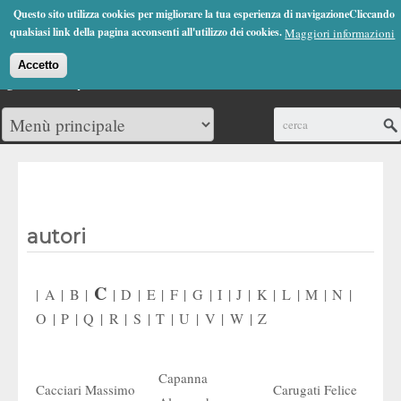
Jump to Navigation
Questo sito utilizza cookies per migliorare la tua esperienza di navigazioneCliccando
(0)
qualsiasi link della pagina acconsenti all'utilizzo dei cookies.
Maggiori informazioni
Accetto
Cerca
autori
C
|
A
|
B
|
|
D
|
E
|
F
|
G
|
I
|
J
|
K
|
L
|
M
|
N
|
O
|
P
|
Q
|
R
|
S
|
T
|
U
|
V
|
W
|
Z
Capanna
Cacciari Massimo
Carugati Felice