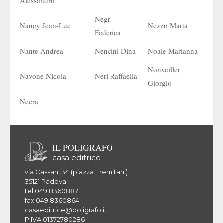
Alessandro
Negri
Nancy Jean-Luc
Nezzo Marta
Federica
Nante Andrea
Nencini Dina
Noale Marianna
Nonveiller
Navone Nicola
Neri Raffaella
Giorgio
Neera
IL POLIGRAFO
casa editrice
via Cassan, 34 (piazza Eremitani)
35121 Padova
tel 049 8360887
fax 049 8360864
casaeditrice@poligrafo.it
P.IVA 01372780286