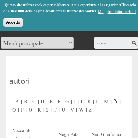
Jump to Navigation
Questo sito utilizza cookies per migliorare la tua esperienza di navigazioneCliccando
(0)
qualsiasi link della pagina acconsenti all'utilizzo dei cookies.
Maggiori informazioni
Accetto
Cerca
autori
N
|
A
|
B
|
C
|
D
|
E
|
F
|
G
|
I
|
J
|
K
|
L
|
M
|
|
O
|
P
|
Q
|
R
|
S
|
T
|
U
|
V
|
W
|
Z
Naccarato
Negri Ada
Neri Gianfranco