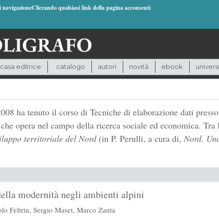
di navigazioneCliccando qualsiasi link della pagina acconsenti
casa editrice
catalogo
autori
novità
ebook
univers
08 ha tenuto il corso di Tecniche di elaborazione dati presso 
 che opera nel campo della ricerca sociale ed economica. Tra l
luppo territoriale del Nord
(in P. Perulli, a cura di,
Nord. Una
della modernità negli ambienti alpini
lo Feltrin
,
Sergio Maset
,
Marco Zanta