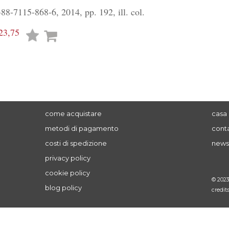
8-7115-868-6, 2014, pp. 192, ill. col.
23,75
Lista
desideri
come acquistare
casa 
metodi di pagamento
conta
costi di spedizione
news
privacy policy
cookie policy
© 202
blog policy
credit