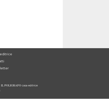
editrice
tti
letter
IL POLIGRAFO
3
casa editrice
s