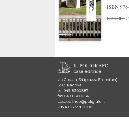
ISBN 978-8
€ 25,00
€ 
IL POLIGRAFO
casa editrice
via Cassan, 34 (piazza Eremitani)
35121 Padova
tel 049 8360887
fax 049 8360864
casaeditrice@poligrafo.it
P.IVA 01372780286