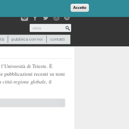
login
checkout
(0)
Accetto
Cerca
ità
pubblica con noi
contatti
l’Università di Trieste. È
e pubblicazioni recenti su temi
 città-regione globale
, il