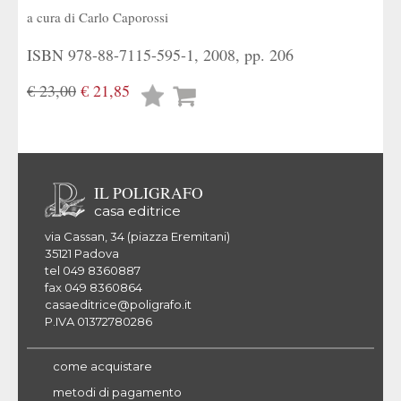
a cura di
Carlo Caporossi
ISBN 978-88-7115-595-1, 2008, pp. 206
€ 23,00
€ 21,85
Lista
desideri
IL POLIGRAFO
casa editrice
via Cassan, 34 (piazza Eremitani)
35121 Padova
tel 049 8360887
fax 049 8360864
casaeditrice@poligrafo.it
P.IVA 01372780286
come acquistare
metodi di pagamento