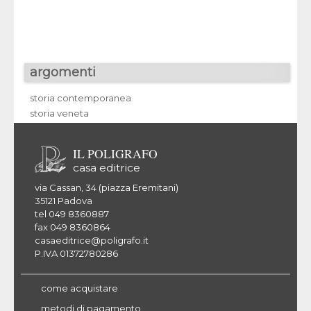
argomenti
storia contemporanea
storia veneta
IL POLIGRAFO
casa editrice
via Cassan, 34 (piazza Eremitani)
35121 Padova
tel 049 8360887
fax 049 8360864
casaeditrice@poligrafo.it
P.IVA 01372780286
come acquistare
metodi di pagamento