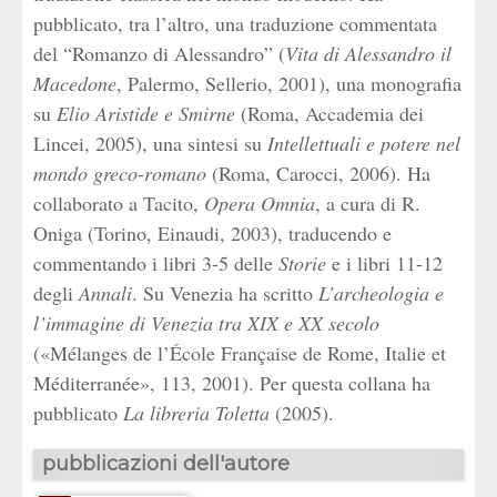
pubblicato, tra l’altro, una traduzione commentata
del “Romanzo di Alessandro” (
Vita di Alessandro il
Macedone
, Palermo, Sellerio, 2001), una monografia
su
Elio Aristide e Smirne
(Roma, Accademia dei
Lincei, 2005), una sintesi su
Intellettuali e potere nel
mondo greco-romano
(Roma, Carocci, 2006). Ha
collaborato a Tacito,
Opera Omnia
, a cura di R.
Oniga (Torino, Einaudi, 2003), traducendo e
commentando i libri 3-5 delle
Storie
e i libri 11-12
degli
Annali
. Su Venezia ha scritto
L’archeologia e
l’immagine di Venezia tra XIX e XX secolo
(«Mélanges de l’École Française de Rome, Italie et
Méditerranée», 113, 2001). Per questa collana ha
pubblicato
La libreria Toletta
(2005).
pubblicazioni dell'autore