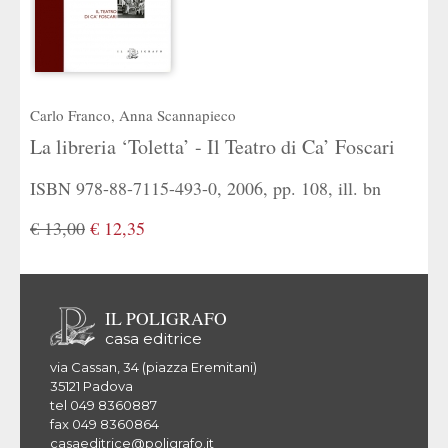
Carlo Franco
,
Anna Scannapieco
La libreria ‘Toletta’ - Il Teatro di Ca’ Foscari
ISBN 978-88-7115-493-0, 2006, pp. 108, ill. bn
€ 13,00
€ 12,35
IL POLIGRAFO
casa editrice
via Cassan, 34 (piazza Eremitani)
35121 Padova
tel 049 8360887
fax 049 8360864
casaeditrice@poligrafo.it