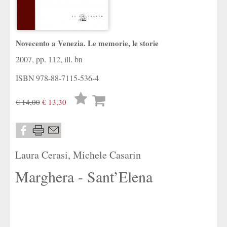
Novecento a Venezia. Le memorie, le storie
2007, pp. 112, ill. bn
ISBN
978-88-7115-536-4
Lista
€ 14,00
€ 13,30
desideri
Laura Cerasi
,
Michele Casarin
Marghera - Sant’Elena