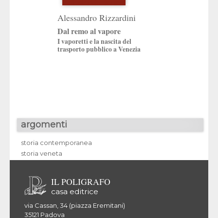
Pietro Lando
Alessandro Rizzardini
Giudecca
Dal remo al vapore
I vaporetti e la nascita del
trasporto pubblico a Venezia
argomenti
storia contemporanea
storia veneta
IL POLIGRAFO
casa editrice
via Cassan, 34 (piazza Eremitani)
35121 Padova