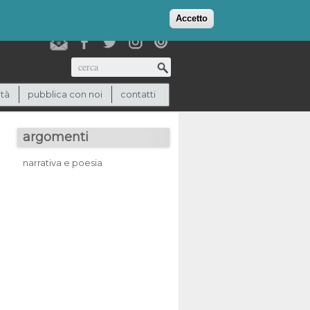
login
checkout
(0)
Accetto
Cerca
ità
pubblica con noi
contatti
argomenti
narrativa e poesia