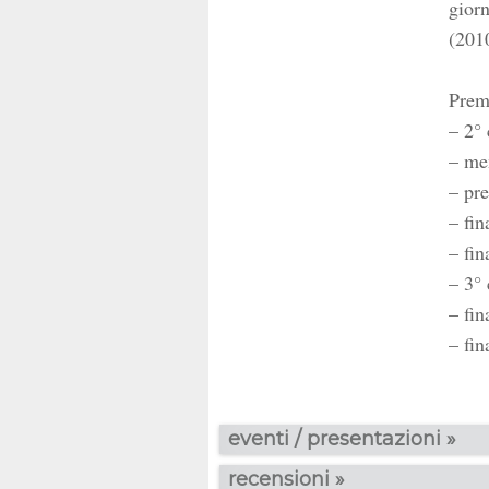
giorn
(201
Prem
– 2° 
– me
– pre
– fin
– fin
– 3°
– fi
– fi
eventi / presentazioni »
recensioni »