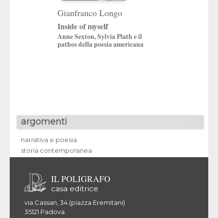
Gianfranco Longo
Gianfranco Lo
Inside of myself
Gaza
Anne Sexton, Sylvia Plath e il
L’altro olocausto
pathos della poesia americana
argomenti
narrativa e poesia
storia contemporanea
IL POLIGRAFO
casa editrice
via Cassan, 34 (piazza Eremitani)
35121 Padova