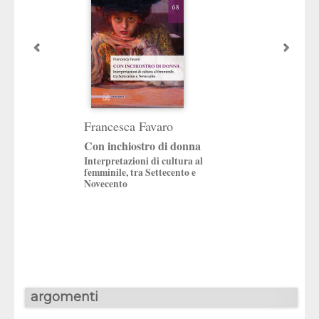
Francesca Favaro
Con forza e intel
Con inchiostro di donna
Aida Ribero (1935
Interpretazioni di cultura al
a cura di
femminile, tra Settecento e
Daniela Finocchi
,
Mi
Novecento
Marocco
argomenti