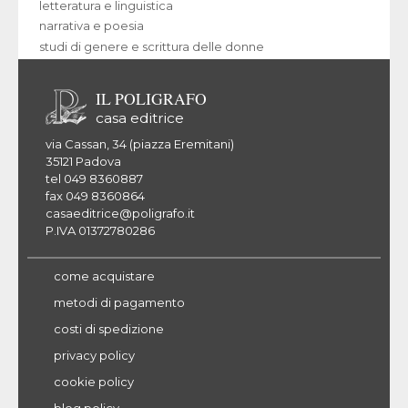
letteratura e linguistica
narrativa e poesia
studi di genere e scrittura delle donne
IL POLIGRAFO
casa editrice
via Cassan, 34 (piazza Eremitani)
35121 Padova
tel 049 8360887
fax 049 8360864
casaeditrice@poligrafo.it
P.IVA 01372780286
come acquistare
metodi di pagamento
costi di spedizione
privacy policy
cookie policy
blog policy