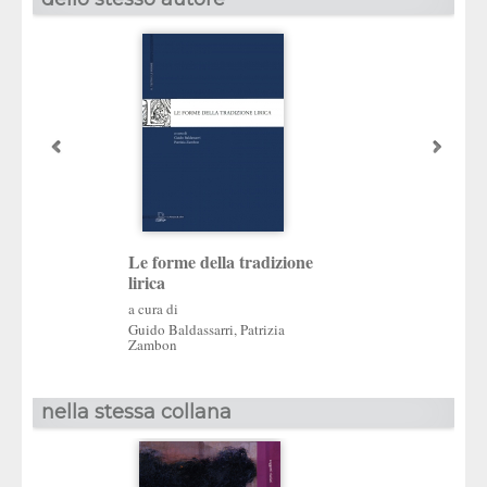
Patrizia Zambo
Le forme della tradizione
lirica
Scrittrici: scritto
a cura di
Saggi di letteratur
Guido Baldassarri
,
Patrizia
contemporanea
Zambon
nella stessa collana