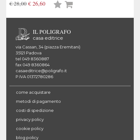
€ 28,00
€ 26,60
Lista
desideri
IL POLIGRAFO
casa editrice
via Cassan, 34 (piazza Eremitani)
35121 Padova
tel 049 8360887
fax 049 8360864
casaeditrice@poligrafo.it
P.IVA 01372780286
come acquistare
metodi di pagamento
costi di spedizione
privacy policy
cookie policy
blog policy