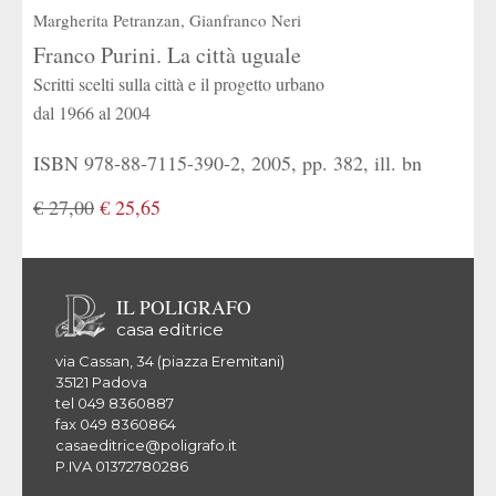
Margherita Petranzan
,
Gianfranco Neri
Franco Purini. La città uguale
Scritti scelti sulla città e il progetto urbano
dal 1966 al 2004
ISBN 978-88-7115-390-2, 2005, pp. 382, ill. bn
€ 27,00
€ 25,65
IL POLIGRAFO
casa editrice
via Cassan, 34 (piazza Eremitani)
35121 Padova
tel 049 8360887
fax 049 8360864
casaeditrice@poligrafo.it
P.IVA 01372780286