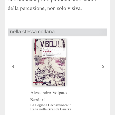
della percezione, non solo visiva.
nella stessa collana
Alessandro Volpato
Francesca Piet
Nazdar!
Scegliersi la part
La Legione Cecoslovacca in
Antifascisti trevigi
Italia nella Grande Guerra
volontari nella guer
spagnola (1936-19