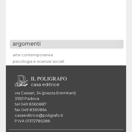
argomenti
arte contemporanea
psicologia e scienze sociali
IL POLIGRAFO
casa editrice
via Cassan, 34 (piazza Eremitani)
35121 Padova
tel 049 8360887
fax 049 8360864
casaeditrice@poligrafo.it
P.IVA 01372780286